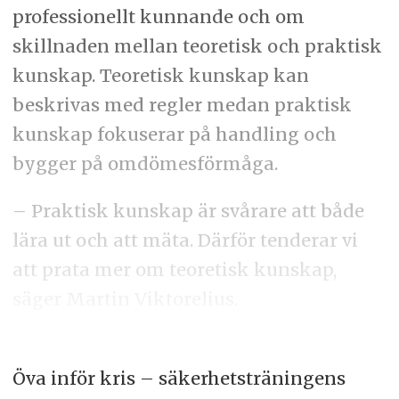
professionellt kunnande och om
skillnaden mellan teoretisk och praktisk
kunskap. Teoretisk kunskap kan
beskrivas med regler medan praktisk
kunskap fokuserar på handling och
bygger på omdömesförmåga.
– Praktisk kunskap är svårare att både
lära ut och att mäta. Därför tenderar vi
att prata mer om teoretisk kunskap,
säger Martin Viktorelius.
Öva inför kris – säkerhetsträningens