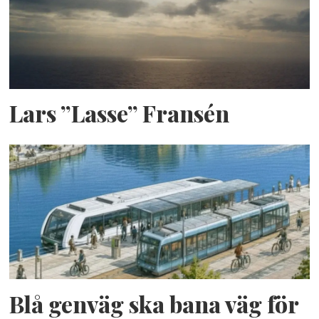
Lars ”Lasse” Fransén
Blå genväg ska bana väg för