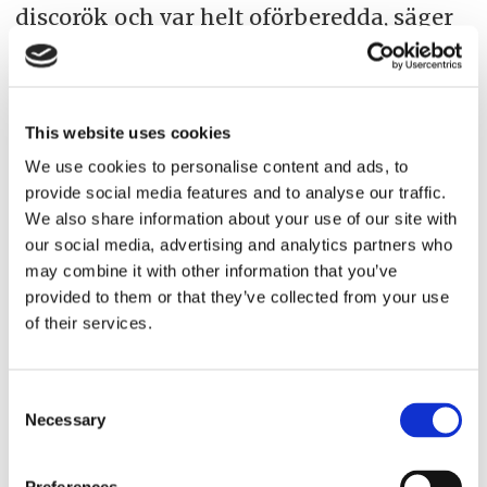
discorök och var helt oförberedda, säger
han.
Inom marinen används idag VR-teknik
This website uses cookies
för övningar när det passar.
We use cookies to personalise content and ads, to
provide social media features and to analyse our traffic.
– Det finns ju mängder av grejer som
We also share information about your use of our site with
man kan använda sig av ombord. Nu när
our social media, advertising and analytics partners who
may combine it with other information that you’ve
AR kommer på bred front kan vi, med
provided to them or that they’ve collected from your use
glasögon på, spela upp grejer som vi
of their services.
aldrig kan öva i verkligheten. Vi
använder oss av de hjälpmedel som finns
Consent
och vi kommer att fortsätta med det. Det
Necessary
Selection
gör ju också att övningarna blir roligare,