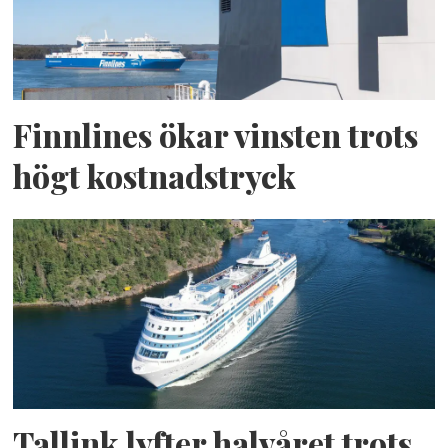
Finnlines ökar vinsten trots
högt kostnadstryck
Tallink lyfter halvåret trots