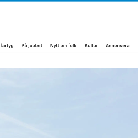
fartyg
På jobbet
Nytt om folk
Kultur
Annonsera