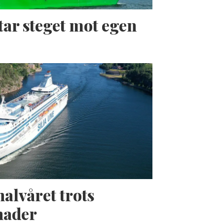
tar steget mot egen
halvåret trots
nader