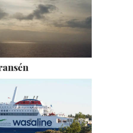
Fransén