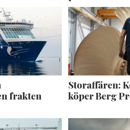
a
Storaffären: 
n frakten
köper Berg Pr