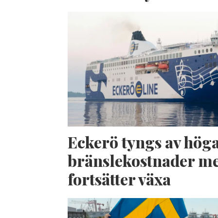
Eckerö tyngs av hög
bränslekostnader me
fortsätter växa