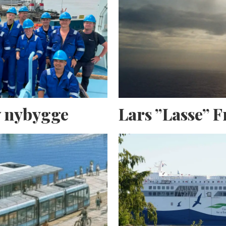
av nybygge
Lars ”Lasse” 