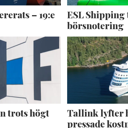
ererats – 19:e
ESL Shipping 
börsnotering
n trots högt
Tallink lyfter 
pressade kost