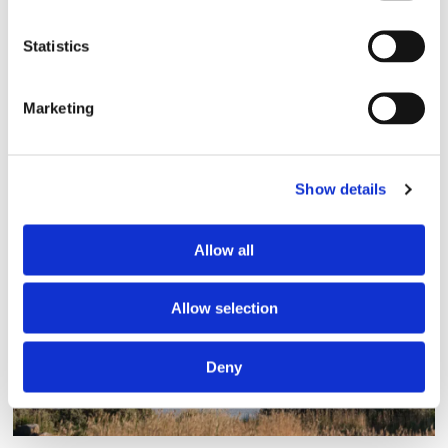
Statistics
Marketing
Blå genväg ska bana väg för
Show details
autonoma färjor
Allow all
Allow selection
Deny