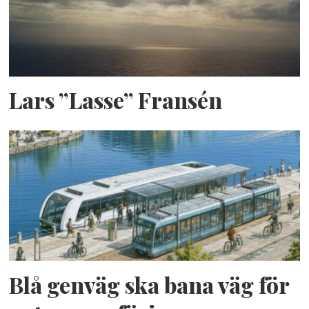
Lars ”Lasse” Fransén
Blå genväg ska bana väg för