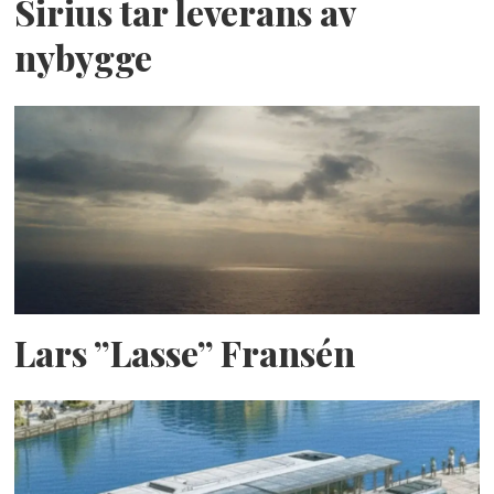
Sirius tar leverans av
nybygge
Lars ”Lasse” Fransén