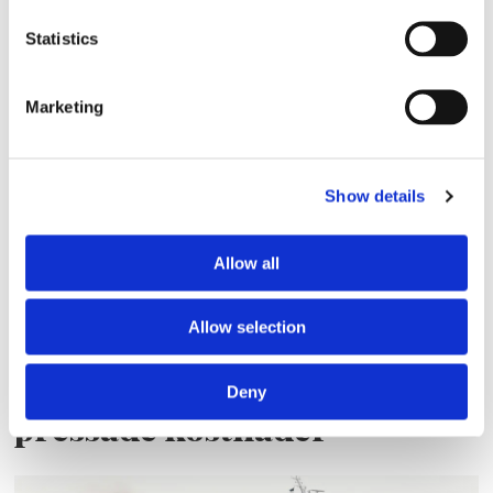
Finnlines ökar vinsten trots
Statistics
högt kostnadstryck
Marketing
Show details
Allow all
Allow selection
Tallink lyfter halvåret trots
Deny
pressade kostnader