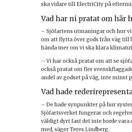
ska vidare till ElectriCity på efterm
Vad har ni pratat om här 
– Sjöfartens utmaningar och hur vi
om att flytta över gods från väg til
hända mer om vi ska klara klimatu
– Vi har också pratat om att se sjöf
också pratat om fler svenskflaggade f
andel av godset på väg, inte minst p
Vad hade rederirepresentan
– De hade synpunkter på hur systeme
Sjöfartsverket fungerar och regelver
väldigt dyrt fast det inte borde var
med, säger Teres Lindberg.