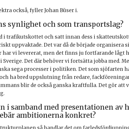
ktra också, fyller Johan Büser i.
ns synlighet och som transportslag?
 i trafikutskottet och satt innan dess i skatteutsk
 friskt uppvaktade. Det var då de började organisera s
ar vi levererat, men det finns ju fortfarande lågt h
 i Sverige. Det där behöver vi fortsätta jobba med. Me
ka sega processer i politiken. Det som sjöfarten h
och ha bred uppslutning från redare, fackföreninga
ammans blir de också ganska kraftfulla. Det gör att vi
g.
en i samband med presentationen av h
nnebär ambitionerna konkret?
strukturplanen så handlar det om farledsfördjupni