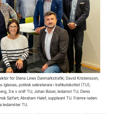
rektör för Stena Lines Danmarkstrafik; David Kristensson,
glesias, politisk sekreterare i trafikutskottet (TU);
berg, 3:e v ordf TU; Johan Büser, ledamot TU; Denis
sk Sjöfart; Abraham Halef, suppleant TU. Främre raden:
a ledamöter TU.