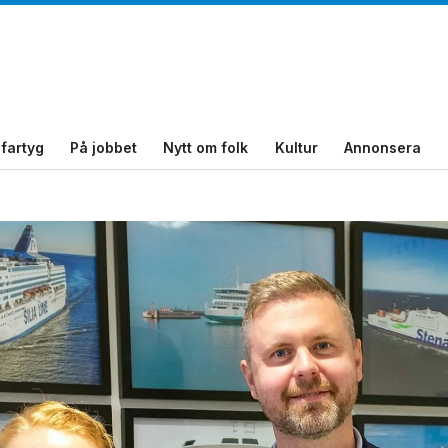
fartyg
På jobbet
Nytt om folk
Kultur
Annonsera