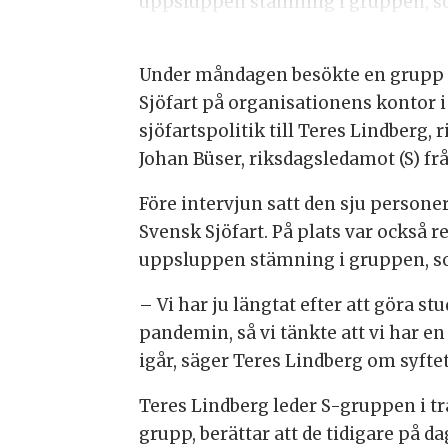
uppsluppen stämning i gruppen, so
Under måndagen besökte en grupp m
Sjöfart på organisationens kontor i
sjöfartspolitik till Teres Lindberg,
Johan Büser, riksdagsledamot (S) fr
Före intervjun satt den sju persone
Svensk Sjöfart. På plats var också 
uppsluppen stämning i gruppen, so
– Vi har ju längtat efter att göra st
pandemin, så vi tänkte att vi har e
igår, säger Teres Lindberg om syfte
Teres Lindberg leder S-gruppen i tra
grupp, berättar att de tidigare på