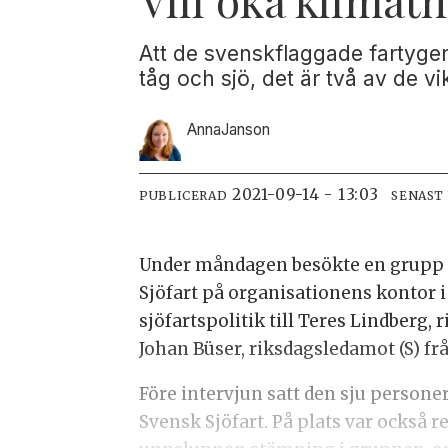
Att de svenskflaggade fartygen 
tåg och sjö, det är två av de vi
Anna
Janson
2021-09-14 - 13:03
PUBLICERAD
SENAST
Under måndagen besökte en grupp m
Sjöfart på organisationens kontor i
sjöfartspolitik till Teres Lindberg,
Johan Büser, riksdagsledamot (S) fr
Före intervjun satt den sju persone
Svensk Sjöfart. På plats var också 