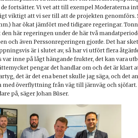
 de fortsätter. Vi vet att till exempel Moderaterna int
gt viktigt att vi ser till att de projekten genomförs.
anm.) har ökat jämfört med tidigare regeringar. Tonn
att den här regeringen under de här två mandatperio
en och även Perssonregeringen gjorde. Det har skett
ingsvis är i slutet av, så har vi utfört flera åtgärd
s var inne på lågt hängande frukter, det kan vara u
 jättemycket pengar det handlar om och det är klart a
fartyg, det är det ena benet skulle jag säga, och det a
n med överflyttning från väg till järnväg och sjöfart
idare på, säger Johan Büser.