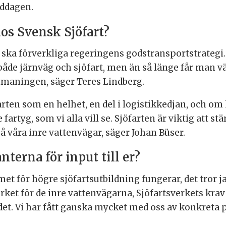
iddagen.
hos Svensk Sjöfart?
 ska förverkliga regeringens godstransportstrategi.
l både järnväg och sjöfart, men än så länge får man vä
tmaningen, säger Teres Lindberg.
arten som en helhet, en del i logistikkedjan, och om
artyg, som vi alla vill se. Sjöfarten är viktig att st
å våra inre vattenvägar, säger Johan Büser.
terna för input till er?
t för högre sjöfartsutbildning fungerar, det tror ja
ket för de inre vattenvägarna, Sjöfartsverkets krav p
a det. Vi har fått ganska mycket med oss av konkreta