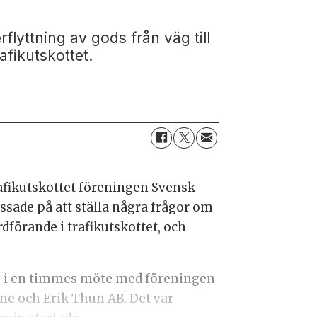
flyttning av gods från väg till
afikutskottet.
fikutskottet föreningen Svensk
ssade på att ställa några frågor om
rdförande i trafikutskottet, och
et, i en timmes möte med föreningen
ine och Erik Thun AB. Det var