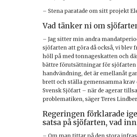
– Stena paratade om sitt projekt Ele
Vad tänker ni om sjöfarte
– Jag sitter min andra mandatperiod
sjöfarten att göra då också, vi blev
höll på med tonnageskatten och där h
bättre förutsättningar för sjöfarten
handvändning, det är emellanåt gans
brett och ställa gemensamma krav 
Svensk Sjöfart – när de agerar tills
problematiken, säger Teres Lindber
Regeringen förklarade ig
satsa på sjöfarten, vad i
– Om man tittar på den stora infra