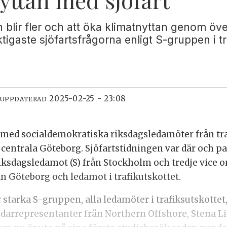
blir fler och att öka klimatnyttan genom över
ktigaste sjöfartsfrågorna enligt S-gruppen i tr
2025-02-25 - 23:08
 UPPDATERAD
ed socialdemokratiska riksdagsledamöter från tra
 centrala Göteborg. Sjöfartstidningen var där och pa
 riksdagsledamot (S) från Stockholm och tredje vice o
ån Göteborg och ledamot i trafikutskottet.
r starka S-gruppen, alla ledamöter i trafiksutskott
redarrepresentanter från Northern Offshore, Stena L