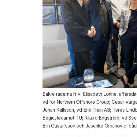
Bakre raderna fr v: Elisabeth Lönne, affärsdi
vd för Northern Offshore Group; Cesar Vargas I
Johan Källsson, vd Erik Thun AB; Teres Lind
Begic, ledamot TU; Rikard Engström, vd Sven
Elin Gustafsson och Jasenko Omanovic, båd