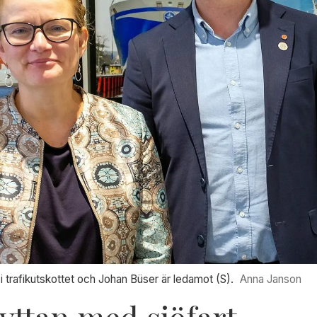
i trafikutskottet och Johan Büser är ledamot (S).
Anna Janson
nyttan med sjöfart