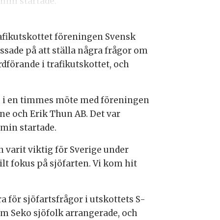
min startade.
fikutskottet föreningen Svensk
ssade på att ställa några frågor om
rdförande i trafikutskottet, och
et, i en timmes möte med föreningen
ine och Erik Thun AB. Det var
min startade.
en varit viktig för Sverige under
lt fokus på sjöfarten. Vi kom hit
 för sjöfartsfrågor i utskottets S-
om Seko sjöfolk arrangerade, och