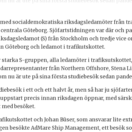
m nu är ute på sina första studiebesök sedan pande
ed socialdemokratiska riksdagsledamöter från tra
 centrala Göteborg. Sjöfartstidningen var där och pa
 riksdagsledamot (S) från Stockholm och tredje vice o
ån Göteborg och ledamot i trafikutskottet.
r starka S-gruppen, alla ledamöter i trafiksutskott
redarrepresentanter från Northern Offshore, Stena L
m nu är ute på sina första studiebesök sedan pande
udiebesök i ett och ett halvt år, men så har ju sjöfart
n uppstart precis innan riksdagen öppnar, med särski
t med besöket.
fikutskottet och Johan Büser, som ansvarar lite extra
 dagen besökte AdMare Ship Management, ett besök s