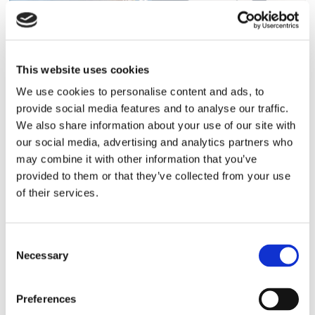
Finnlines ökar vinsten trots
högt kostnadstryck
This website uses cookies
We use cookies to personalise content and ads, to
provide social media features and to analyse our traffic.
We also share information about your use of our site with
our social media, advertising and analytics partners who
may combine it with other information that you’ve
provided to them or that they’ve collected from your use
of their services.
Consent
Tallink lyfter halvåret trots
Necessary
Selection
pressade kostnader
Preferences