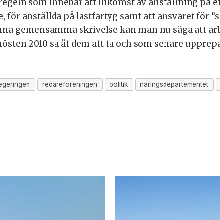
regeln som innebär att inkomst av anställning på et
ge, för anställda på lastfartyg samt att ansvaret för
denna gemensamma skrivelse kan man nu säga att ar
hösten 2010 sa åt dem att ta och som senare upprepa
egeringen
redareföreningen
politik
näringsdepartementet