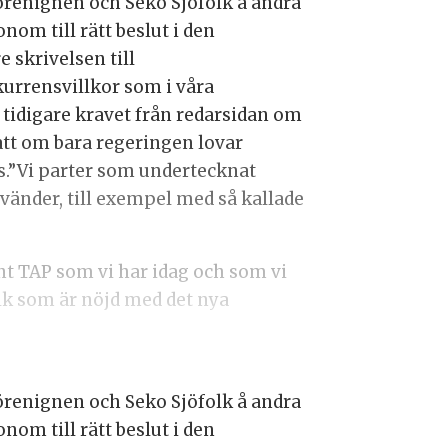
örenignen och Seko Sjöfolk å andra
nom till rätt beslut i den
 skrivelsen till
urrensvillkor som i våra
tidigare kravet från redarsidan om
 att om bara regeringen lovar
.”Vi parter som undertecknat
vänder, till exempel med så kallade
nt TAP som vi har idag och som vi
olk som är nöjd med det nya
örenignen och Seko Sjöfolk å andra
nom till rätt beslut i den