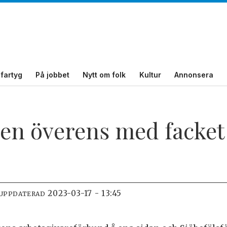
fartyg
På jobbet
Nytt om folk
Kultur
Annonsera
en överens med facket
2023-03-17 - 13:45
 UPPDATERAD