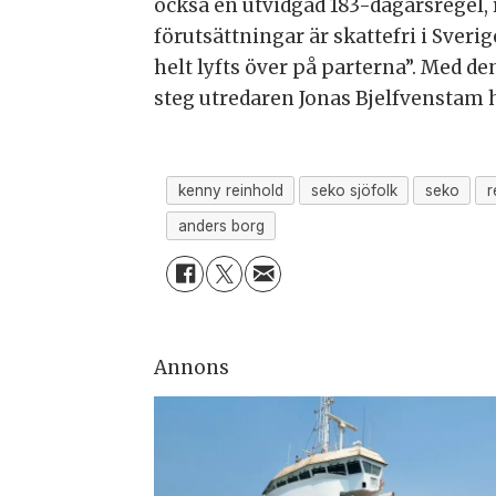
också en utvidgad 183-dagarsregel, 
förutsättningar är skattefri i Sveri
helt lyfts över på parterna”. Med 
steg utredaren Jonas Bjelfvenstam 
kenny reinhold
seko sjöfolk
seko
r
anders borg
Annons