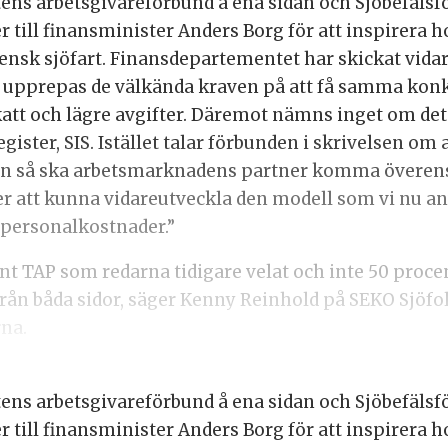
tens arbetsgivareförbund å ena sidan och Sjöbefälsf
till finansminister Anders Borg för att inspirera ho
k sjöfart. Finansdepartementet har skickat vidare
 upprepas de välkända kraven på att få samma konk
tt och lägre avgifter. Däremot nämns inget om det 
gister, SIS. Istället talar förbunden i skrivelsen om
gen så ska arbetsmarknadens partner komma överens
er att kunna vidareutveckla den modell som vi nu an
 personalkostnader.”
nt TAP som redarna tidigare velat och inte 50 proce
te från båda sidor, säger Kenny Reinhold på SEKO Sjöf
na.
tens arbetsgivareförbund å ena sidan och Sjöbefälsf
till finansminister Anders Borg för att inspirera ho