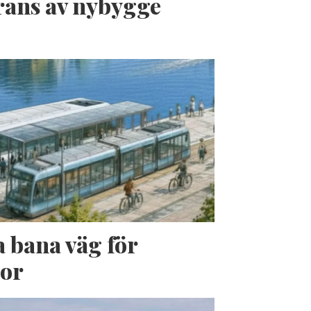
erans av nybygge
a bana väg för
jor