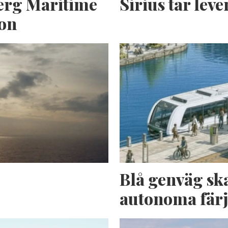
erg Maritime
Sirius tar lev
ion
n
Blå genväg sk
autonoma fär