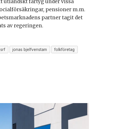
t utländskt fartyg under vissa
 ”socialförsäkringar, pensioner m.m.
betsmarknadens partner tagit det
ts av regeringen.
srf
jonas bjelfvenstam
folkföretag