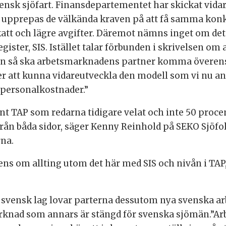
k sjöfart. Finansdepartementet har skickat vidare
 upprepas de välkända kraven på att få samma konk
tt och lägre avgifter. Däremot nämns inget om det 
gister, SIS. Istället talar förbunden i skrivelsen om
gen så ska arbetsmarknadens partner komma överens
er att kunna vidareutveckla den modell som vi nu an
 personalkostnader.”
nt TAP som redarna tidigare velat och inte 50 proce
te från båda sidor, säger Kenny Reinhold på SEKO Sjöf
na.
rens om allting utom det här med SIS och nivån i TAP,
vensk lag lovar parterna dessutom nya svenska arbe
arknad som annars är stängd för svenska sjömän.”A