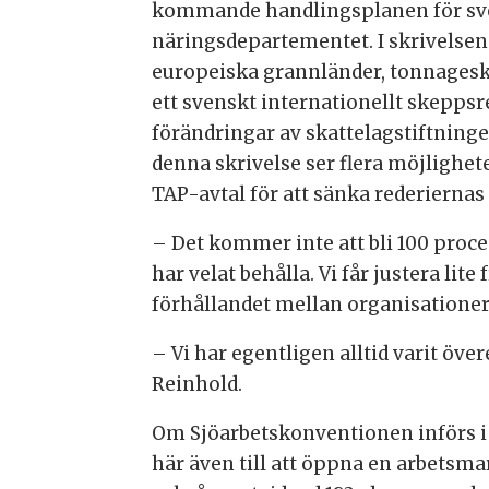
kommande handlingsplanen för svens
näringsdepartementet. I skrivelsen
europeiska grannländer, tonnageska
ett svenskt internationellt skeppsre
förändringar av skattelagstiftnin
denna skrivelse ser flera möjlighet
TAP-avtal för att sänka rederiernas
– Det kommer inte att bli 100 proce
har velat behålla. Vi får justera li
förhållandet mellan organisationer
– Vi har egentligen alltid varit öve
Reinhold.
Om Sjöarbetskonventionen införs i s
här även till att öppna en arbetsm