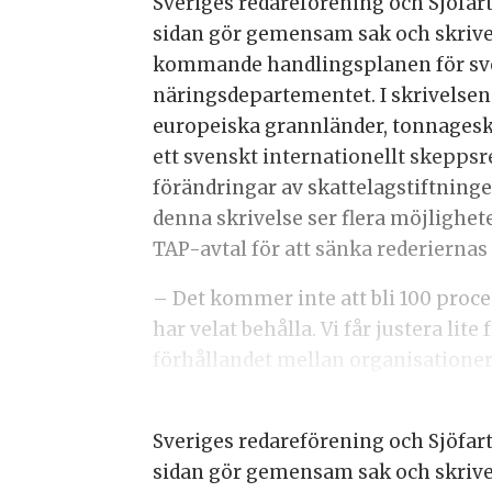
Sveriges redareförening och Sjöfar
sidan gör gemensam sak och skriver 
kommande handlingsplanen för svens
näringsdepartementet. I skrivelsen
europeiska grannländer, tonnageska
ett svenskt internationellt skeppsre
förändringar av skattelagstiftnin
denna skrivelse ser flera möjlighet
TAP-avtal för att sänka rederiernas
– Det kommer inte att bli 100 proce
har velat behålla. Vi får justera li
förhållandet mellan organisationer
Sveriges redareförening och Sjöfar
sidan gör gemensam sak och skriver 