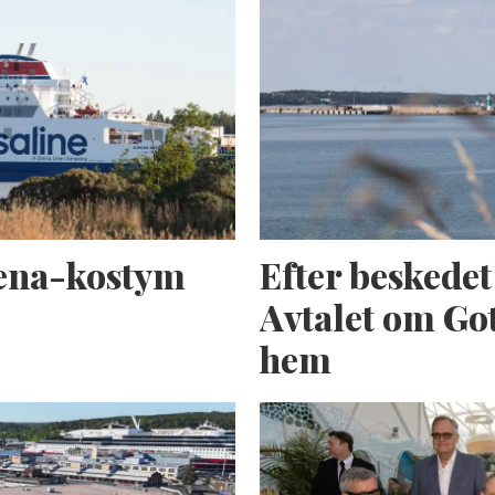
tena-kostym
Efter beskede
Avtalet om Got
hem