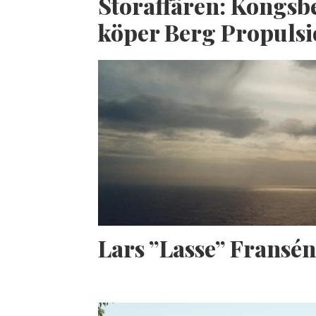
Storaffären: Kongsb
köper Berg Propuls
Lars ”Lasse” Fransé