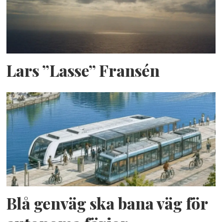
Lars ”Lasse” Fransén
Blå genväg ska bana väg för