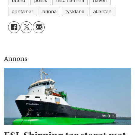
brand
politik
msc flaminia
haveri
container
brinna
tyskland
atlanten
Annons