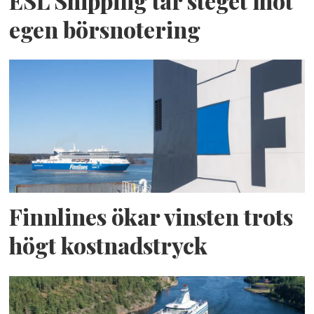
ESL Shipping tar steget mot
egen börsnotering
Finnlines ökar vinsten trots
högt kostnadstryck