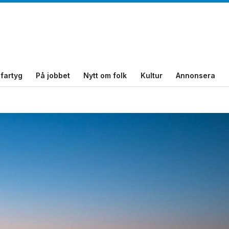
fartyg
På jobbet
Nytt om folk
Kultur
Annonsera