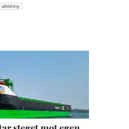
utbildning
tar steget mot egen