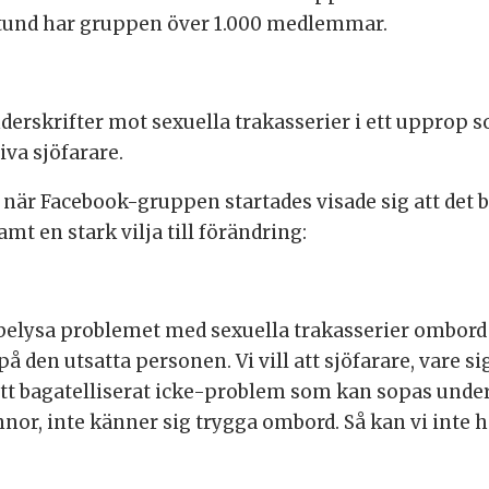
stund har gruppen över 1.000 medlemmar.
rskrifter mot sexuella trakasserier i ett upprop som
iva sjöfarare.
 när Facebook-gruppen startades visade sig att det b
mt en stark vilja till förändring:
i belysa problemet med sexuella trakasserier ombord
en utsatta personen. Vi vill att sjöfarare, vare sig 
 ett bagatelliserat icke-problem som kan sopas unde
nor, inte känner sig trygga ombord. Så kan vi inte ha