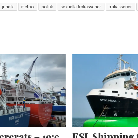
juridik
metoo
politik
sexuella trakasserier
trakasserier
ererats – 19:e
ESL Shipping 