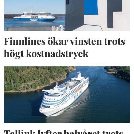
Finnlines ökar vinsten trots
högt kostnadstryck
Tallink lyfter halvåret trots