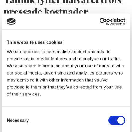
pressade kostnader
This website uses cookies
We use cookies to personalise content and ads, to
provide social media features and to analyse our traffic.
We also share information about your use of our site with
our social media, advertising and analytics partners who
may combine it with other information that you’ve
Eckerö tyngs av höga
provided to them or that they’ve collected from your use
of their services.
bränslekostnader men
frakten fortsätter växa
Consent
Necessary
Selection