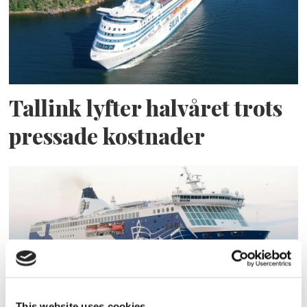
Tallink lyfter halvåret trots
pressade kostnader
This website uses cookies