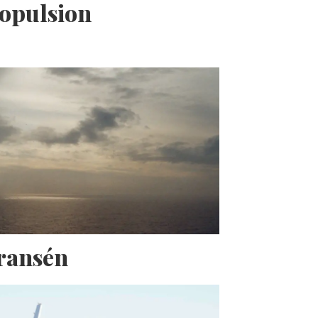
opulsion
Fransén