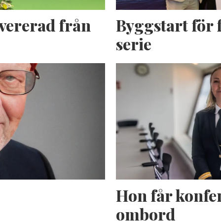
evererad från
Byggstart för f
serie
Hon får konfer
ombord