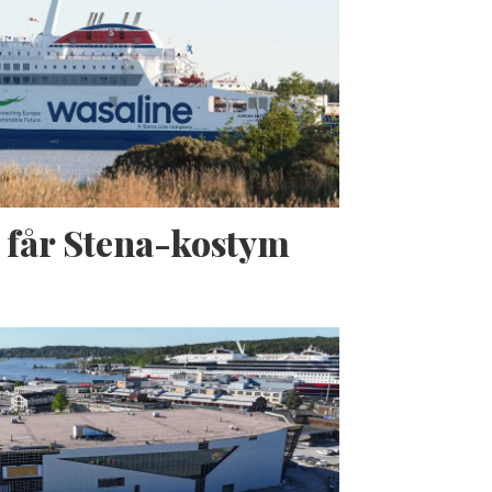
 får Stena-kostym