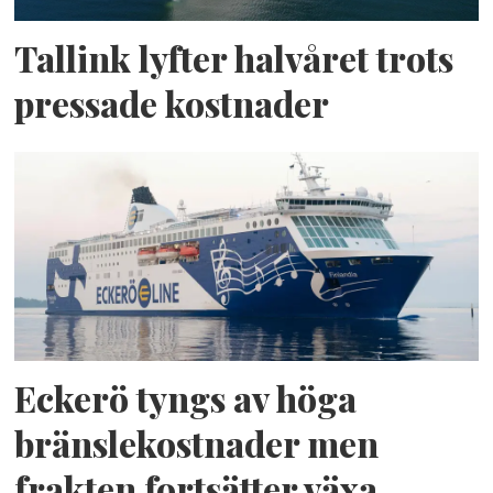
Tallink lyfter halvåret trots
pressade kostnader
Eckerö tyngs av höga
bränslekostnader men
frakten fortsätter växa