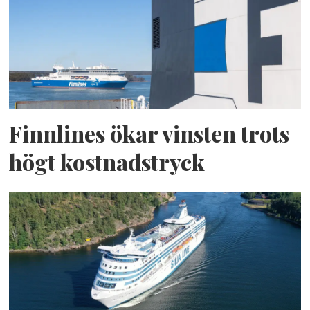
Finnlines ökar vinsten trots
högt kostnadstryck