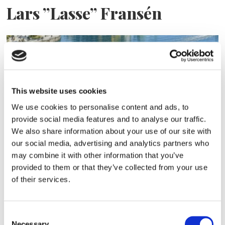
Lars ”Lasse” Fransén
This website uses cookies
We use cookies to personalise content and ads, to
provide social media features and to analyse our traffic.
We also share information about your use of our site with
Blå genväg ska bana väg för
our social media, advertising and analytics partners who
may combine it with other information that you’ve
autonoma färjor
provided to them or that they’ve collected from your use
of their services.
Consent
Necessary