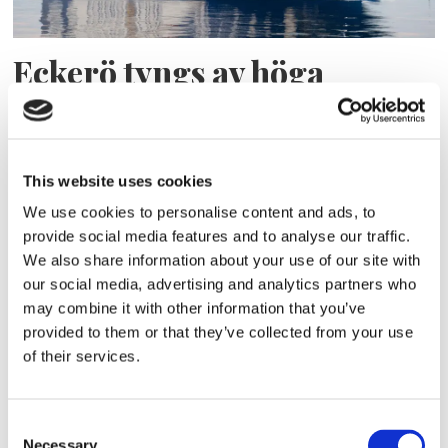
Eckerö tyngs av höga
bränslekostnader men
frakten fortsätter växa
This website uses cookies
We use cookies to personalise content and ads, to
provide social media features and to analyse our traffic.
We also share information about your use of our site with
our social media, advertising and analytics partners who
may combine it with other information that you’ve
provided to them or that they’ve collected from your use
of their services.
Storaffären: Kongsberg
Consent
Necessary