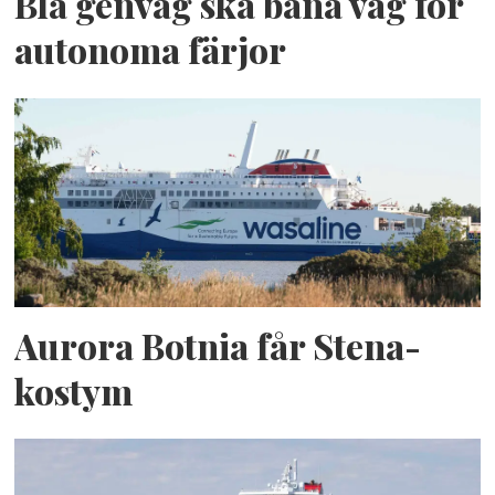
Blå genväg ska bana väg för
autonoma färjor
Aurora Botnia får Stena-
kostym