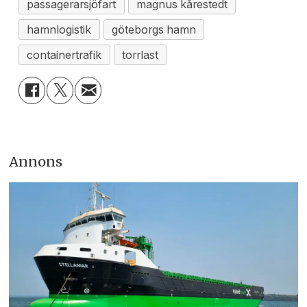
passagerarsjöfart
magnus kårestedt
hamnlogistik
göteborgs hamn
containertrafik
torrlast
Annons