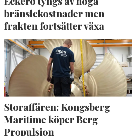
Eckerö tyngs av höga
bränslekostnader men
frakten fortsätter växa
Storaffären: Kongsberg
Maritime köper Berg
Propulsion