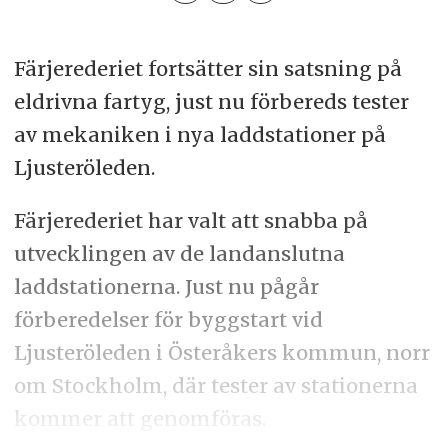
Färjerederiet fortsätter sin satsning på
eldrivna fartyg, just nu förbereds tester
av mekaniken i nya laddstationer på
Ljusteröleden.
Färjerederiet har valt att snabba på
utvecklingen av de landanslutna
laddstationerna. Just nu pågår
förberedelser för byggstart vid
Ljusteröleden i Österåkers kommun, norr
om Stockholm, där tester av stationerna
kommer att genomföras.