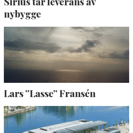
Sirius tar leverans av
nybygge
Lars ”Lasse” Fransén