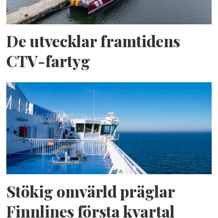
De utvecklar framtidens
CTV-fartyg
Stökig omvärld präglar
Finnlines första kvartal