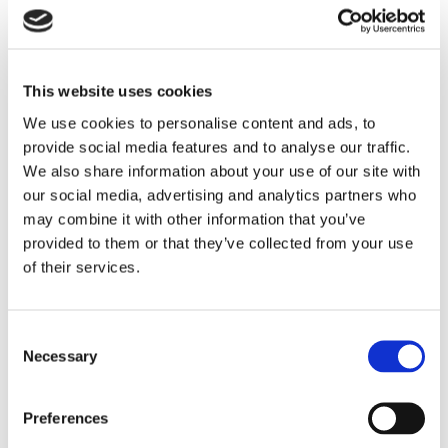
Finnlines ökar vinsten trots
högt kostnadstryck
This website uses cookies
We use cookies to personalise content and ads, to
provide social media features and to analyse our traffic.
We also share information about your use of our site with
our social media, advertising and analytics partners who
may combine it with other information that you’ve
provided to them or that they’ve collected from your use
of their services.
Tallink lyfter halvåret trots
Consent
Necessary
Selection
pressade kostnader
Preferences