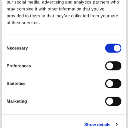
our social media, advertising and analytics partners who
may combine it with other information that you’ve
Sirius tar leverans av
provided to them or that they’ve collected from your use
of their services.
nybygge
Consent
Necessary
Selection
Preferences
Statistics
Marketing
Lars ”Lasse” Fransén
Show details