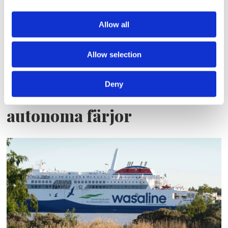
Allow all
Allow selection
Deny
Blå genväg ska bana väg för
autonoma färjor