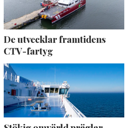
De utvecklar framtidens
CTV-fartyg
Stökig omvärld präglar