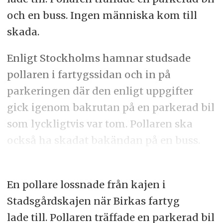
och en buss. Ingen människa kom till
skada.
Enligt Stockholms hamnar studsade
pollaren i fartygssidan och in på
parkeringen där den enligt uppgifter
gick igenom bakrutan på en parkerad bil
som lyckligtvis var tom. Pollaren ska
också ha skadat bakändan på en buss.
En pollare lossnade från kajen i
Stadsgårdskajen när Birkas fartyg
lade till. Pollaren träffade en parkerad bil