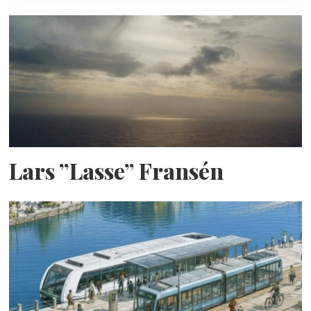
Lars ”Lasse” Fransén