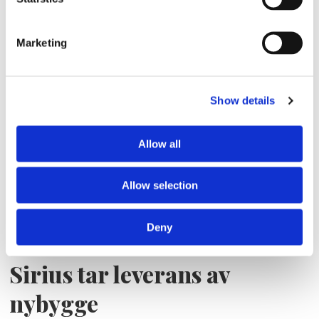
Storaffären: Kongsberg
Marketing
Maritime köper Berg
Propulsion
Show details
Allow all
Allow selection
Deny
Sirius tar leverans av
nybygge