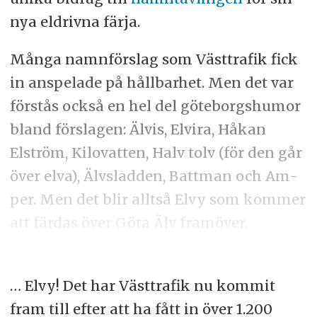
nya eldrivna färja.
Många namnförslag som Västtrafik fick
in anspelade på hållbarhet. Men det var
förstås också en hel del göteborgshumor
bland förslagen: Älvis, Elvira, Håkan
Elström, Kilovatten, Halv tolv (för den går
över elva), Älvsladden, Battman och Am-
per. Men det blir alltså Elvy som kommer
att färdas över Göta Älv framöver.
… Elvy! Det har Västtrafik nu kommit
fram till efter att ha fått in över 1.200