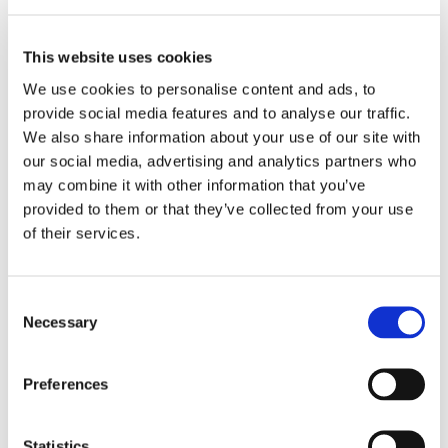
This website uses cookies
We use cookies to personalise content and ads, to
provide social media features and to analyse our traffic.
Eckerö tyngs av höga
We also share information about your use of our site with
our social media, advertising and analytics partners who
bränslekostnader men
may combine it with other information that you’ve
frakten fortsätter växa
provided to them or that they’ve collected from your use
of their services.
Consent
Necessary
Selection
Preferences
Statistics