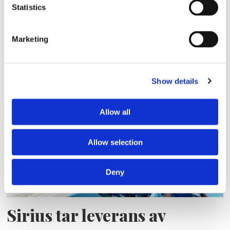
Statistics
Storaffären: Kongsberg
Marketing
Maritime köper Berg
Propulsion
Show details
Allow all
Allow selection
Deny
Sirius tar leverans av