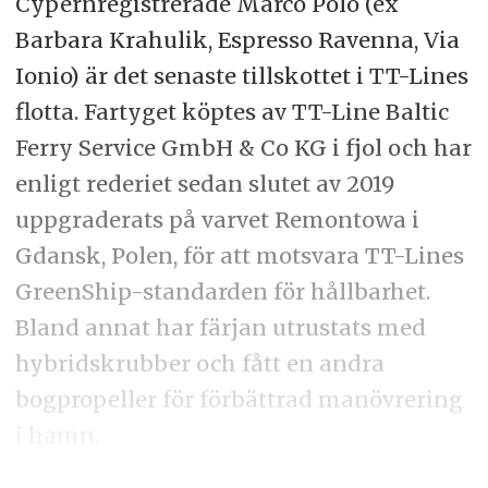
Cypernregistrerade Marco Polo (ex
Barbara Krahulik, Espresso Ravenna, Via
Ionio) är det senaste tillskottet i TT-Lines
flotta. Fartyget köptes av TT-Line Baltic
Ferry Service GmbH & Co KG i fjol och har
enligt rederiet sedan slutet av 2019
uppgraderats på varvet Remontowa i
Gdansk, Polen, för att motsvara TT-Lines
GreenShip-standarden för hållbarhet.
Bland annat har färjan utrustats med
hybridskrubber och fått en andra
bogpropeller för förbättrad manövrering
i hamn.