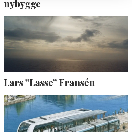
nybygge
Lars ”Lasse” Fransén