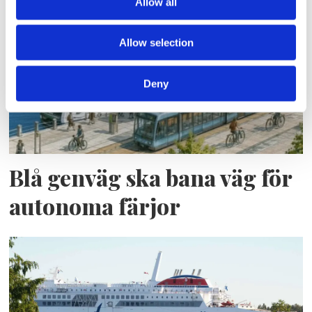
Allow all
Allow selection
Deny
Blå genväg ska bana väg för
autonoma färjor