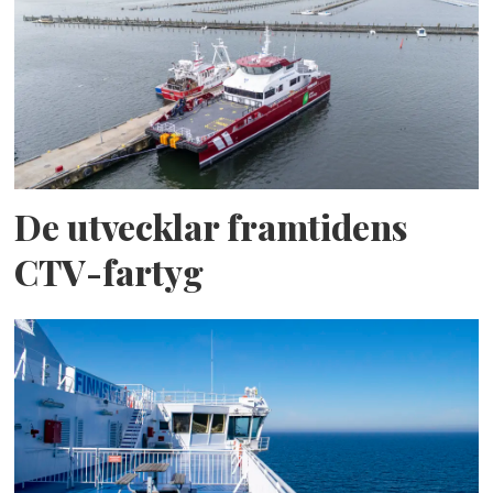
De utvecklar framtidens
CTV-fartyg