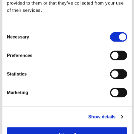
provided to them or that they’ve collected from your use
of their services.
Consent
Sirius tar leverans av
Necessary
Selection
nybygge
Preferences
Statistics
Marketing
Show details
Lars ”Lasse” Fransén