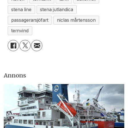
stena line
stena jutlandica
passagerarsjöfart
niclas mårtensson
ternvind
Annons