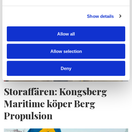
bränslekostnader men
frakten fortsätter växa
Show details
Allow all
Allow selection
Deny
Storaffären: Kongsberg
Maritime köper Berg
Propulsion