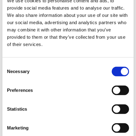
We use cookies to personalise content and ads, to
provide social media features and to analyse our traffic.
We also share information about your use of our site with
our social media, advertising and analytics partners who
Tallink lyfter halvåret trots
may combine it with other information that you’ve
provided to them or that they’ve collected from your use
pressade kostnader
of their services.
Consent
Necessary
Selection
Preferences
Statistics
Eckerö tyngs av höga
Marketing