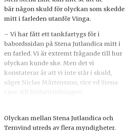
bär någon skuld för olyckan som skedde
mitt i farleden utanför Vinga.
– Vi har fått ett tankfartygs för i
babordssidan på Stena Jutlandica mitt i
en farled. Vi är extremt frågande till hur
olyckan kunde ske. Men det vi
konstaterar är att vi inte står i skuld,
säger Niclas Mårtensson, vice vd Stena
Line, till Sjöfartstidningen.
Olyckan mellan Stena Jutlandica och
Ternvind utreds av flera myndigheter.