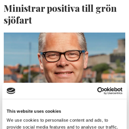
Ministrar positiva till grön
sjöfart
PASSAGERARSJÖFART
Han blir ny vd för Stena Line
This website uses cookies
We use cookies to personalise content and ads, to
provide social media features and to analyse our traffic.