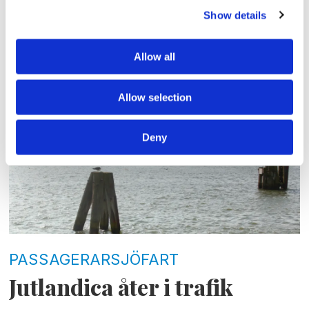
Show details
PASSAGERARSJÖFART
Allow all
Positiv trend för Stena Line
Allow selection
Deny
PASSAGERARSJÖFART
Jutlandica åter i trafik