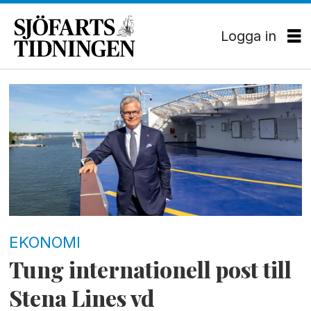
Logga in
Tag:
niclas
mårtensson
EKONOMI
Tung internationell post till
Stena Lines vd