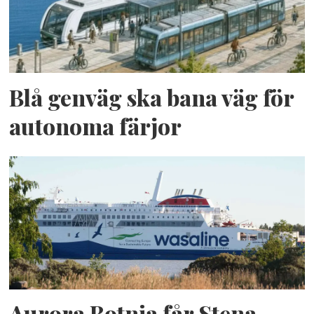
Blå genväg ska bana väg för
autonoma färjor
Aurora Botnia får Stena-