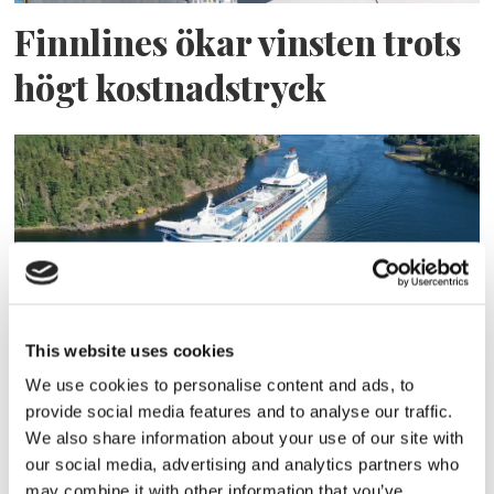
Finnlines ökar vinsten trots
högt kostnadstryck
This website uses cookies
Tallink lyfter halvåret trots
We use cookies to personalise content and ads, to
provide social media features and to analyse our traffic.
pressade kostnader
We also share information about your use of our site with
our social media, advertising and analytics partners who
may combine it with other information that you’ve