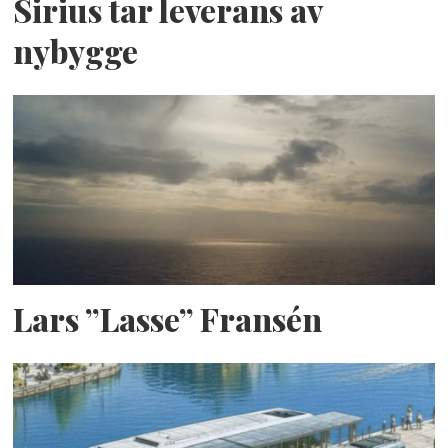
Sirius tar leverans av
nybygge
Lars ”Lasse” Fransén