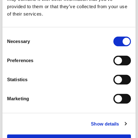
provided to them or that they’ve collected from your use
of their services.
Consent
Necessary
Selection
Eckerö tyngs av höga
Preferences
bränslekostnader men
Statistics
frakten fortsätter växa
Marketing
Show details