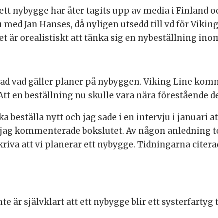
ett nybygge har åter tagits upp av media i Finland o
 med Jan Hanses, då nyligen utsedd till vd för Viking
t är orealistiskt att tänka sig en nybeställning in
ad vad gäller planer på nybyggen. Viking Line komme
Att en beställning nu skulle vara nära förestående 
ska beställa nytt och jag sade i en intervju i januari 
 jag kommenterade bokslutet. Av någon anledning to
skriva att vi planerar ett nybygge. Tidningarna citer
te är självklart att ett nybygge blir ett systerfartyg 