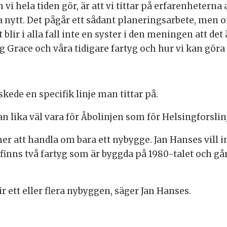
vi hela tiden gör, är att vi tittar på erfarenheterna 
lla nytt. Det pågår ett sådant planeringsarbete, men o
blir i alla fall inte en syster i den meningen att det ä
ng Grace och våra tidigare fartyg och hur vi kan gör
 skede en specifik linje man tittar på.
n lika väl vara för Åbolinjen som för Helsingforslin
mmer att handla om bara ett nybygge. Jan Hanses vil
 finns två fartyg som är byggda på 1980-talet och går 
lir ett eller flera nybyggen, säger Jan Hanses.