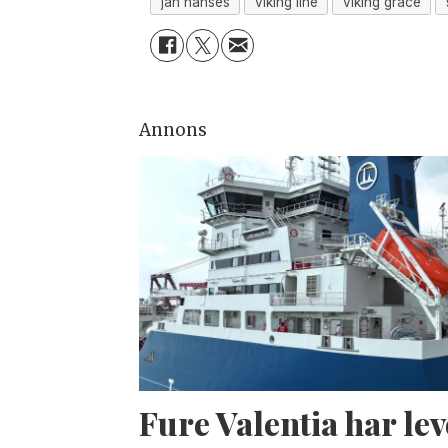
jan hanses
viking line
viking grace
Annons
Fure Valentia har lev