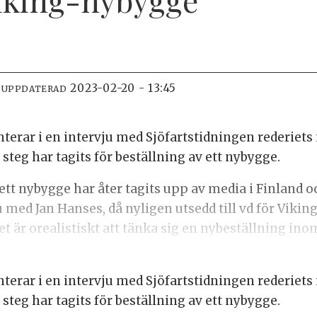
2023-02-20 - 13:45
 UPPDATERAD
erar i en intervju med Sjöfartstidningen rederiets
steg har tagits för beställning av ett nybygge.
ett nybygge har åter tagits upp av media i Finland o
 med Jan Hanses, då nyligen utsedd till vd för Viking
t är orealistiskt att tänka sig en nybeställning in
erar i en intervju med Sjöfartstidningen rederiets
steg har tagits för beställning av ett nybygge.