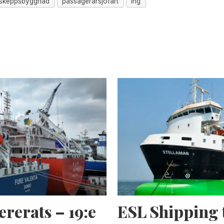
skeppsbyggnad
passagerarsjöfart
lng
ererats – 19:e
ESL Shipping 