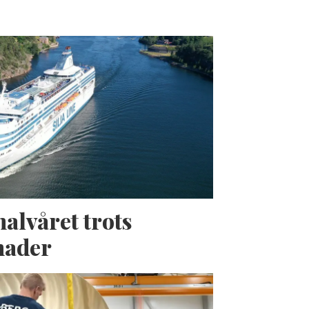
halvåret trots
nader