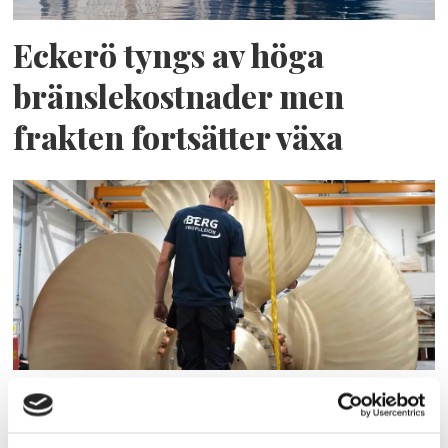
Eckerö tyngs av höga
bränslekostnader men
frakten fortsätter växa
Storaffären: Kongsberg
Maritime köper Berg