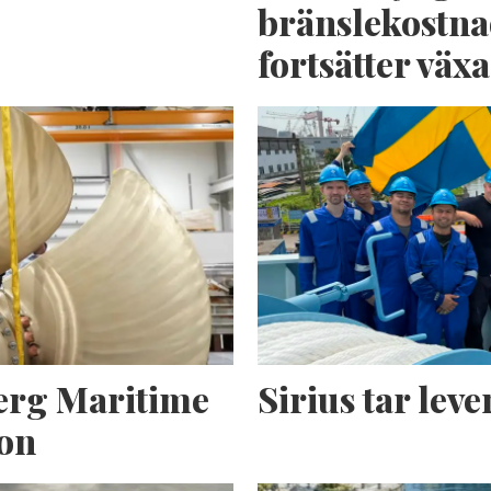
bränslekostna
fortsätter växa
erg Maritime
Sirius tar lev
ion