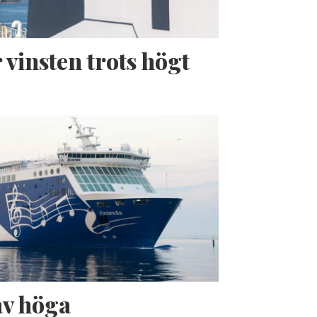
 vinsten trots högt
av höga