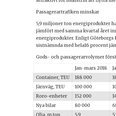
attraktivt för industrin att flytta m
Passagerartrafiken minskar
5,9 miljoner ton energiprodukter h
jämfört med samma kvartal året inna
energiprodukter. Enligt Göteborgs
sistnämnda med hela16 procent jämf
Gods- och passagerarvolymer först
Jan-mars 2018
J
Container, TEU
188 000
1
Järnväg, TEU
100 000
1
Roro-enheter
152 000
1
Nya bilar
80 000
6
Olja, m.ton
5,9
5