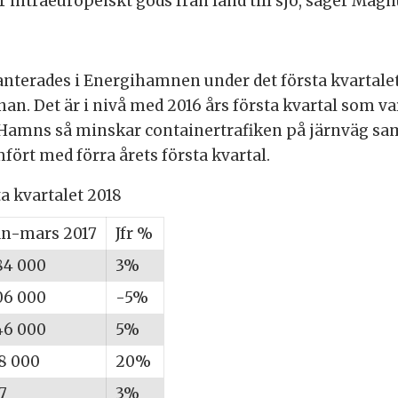
er intraeuropeiskt gods från land till sjö, säger Mag
anterades i Energihamnen under det första kvartale
n. Det är i nivå med 2016 års första kvartal som va
 Hamns så minskar containertrafiken på järnväg sam
ört med förra årets första kvartal.
a kvartalet 2018
an-mars 2017
Jfr %
84 000
3%
06 000
-5%
46 000
5%
8 000
20%
,7
3%