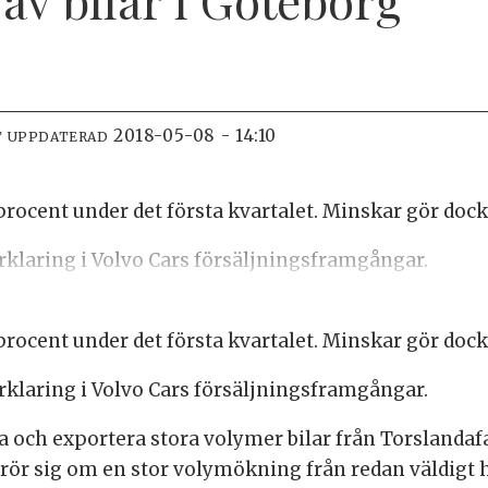
2018-05-08 - 14:10
T UPPDATERAD
rocent under det första kvartalet. Minskar gör doc
örklaring i Volvo Cars försäljningsframgångar.
rocent under det första kvartalet. Minskar gör doc
örklaring i Volvo Cars försäljningsframgångar.
ra och exportera stora volymer bilar från Torslandaf
ör sig om en stor volymökning från redan väldigt hö