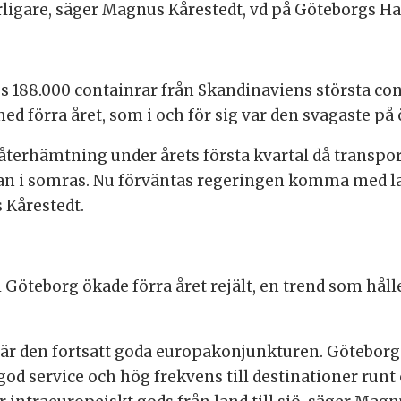
rligare, säger Magnus Kårestedt, vd på Göteborgs H
es 188.000 containrar från Skandinaviens största co
 förra året, som i och för sig var den svagaste på ö
återhämtning under årets första kvartal då transpor
dan i somras. Nu förväntas regeringen komma med la
 Kårestedt.
Göteborg ökade förra året rejält, en trend som håller
är den fortsatt goda europakonjunkturen. Göteborg
d service och hög frekvens till destinationer runt o