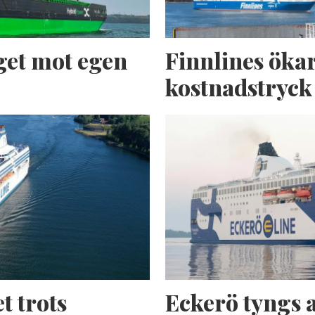
get mot egen
Finnlines ökar
kostnadstryck
t trots
Eckerö tyngs 