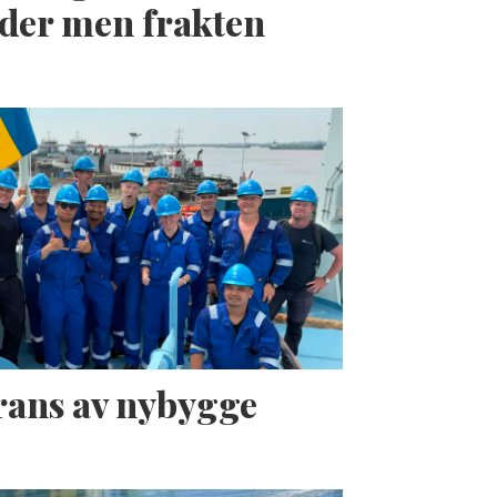
der men frakten
erans av nybygge