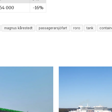
64 000
-16%
magnus kårestedt
passagerarsjöfart
roro
tank
contain