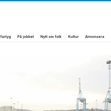
fartyg
På jobbet
Nytt om folk
Kultur
Annonsera