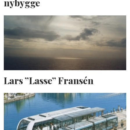
nybygge
Lars ”Lasse” Fransén