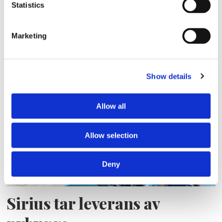
Statistics
Storaffären: Kongsberg
Marketing
Maritime köper Berg
Propulsion
Show details
Allow all
Allow selection
Deny
Sirius tar leverans av