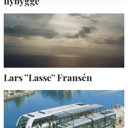
nybygge
Lars ”Lasse” Fransén