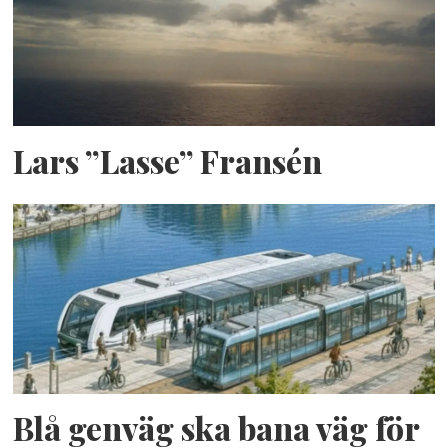
Lars ”Lasse” Fransén
Blå genväg ska bana väg för