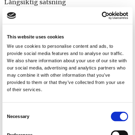
Långsiktig satsning
Att satsningen skulle vara kortsiktig
förnekas av alla inblandade bestämt.
This website uses cookies
– Det här är långsiktigt, vi är inte ute
We use cookies to personalise content and ads, to
efter att tjäna snabba pengar. Vi har St.
provide social media features and to analyse our traffic.
We also share information about your use of our site with
Petersburgs största, Rysslands femte
our social media, advertising and analytics partners who
största, bank i ryggen, säger Igor
may combine it with other information that you’ve
provided to them or that they’ve collected from your use
Glukhov.
of their services.
– Vi vet att svenskarna är tveksamma
och det kommer att ta tid innan
Consent
Necessary
Selection
volymerna börjar växa på den sidan men
det gör inget. Det räcker med de ryska