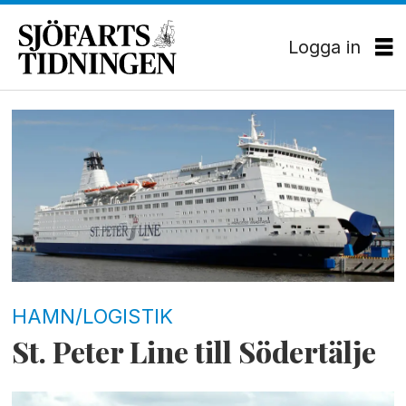
Logga in
Tag:
st
petersburg
HAMN/LOGISTIK
St. Peter Line till Södertälje