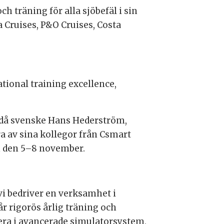
 träning för alla sjöbefäl i sin
a Cruises, P&O Cruises, Costa
rational training excellence,
e då svenske Hans Hederström,
a av sina kollegor från Csmart
m den 5–8 november.
 vi bedriver en verksamhet i
 rigorös årlig träning och
era i avancerade simulatorsystem,