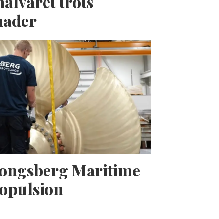
halvåret trots
nader
Kongsberg Maritime
opulsion