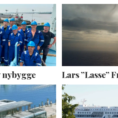
av nybygge
Lars ”Lasse” 