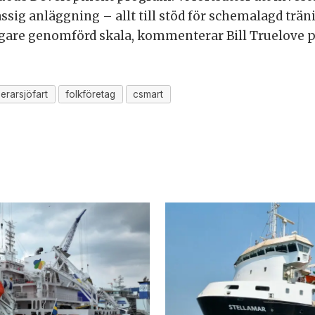
ssig anläggning – allt till stöd för schemalagd trä
igare genomförd skala, kommenterar Bill Truelove p
erarsjöfart
folkföretag
csmart