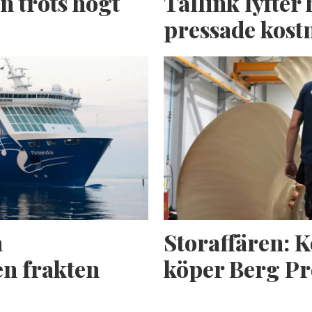
n trots högt
Tallink lyfter 
pressade kost
a
Storaffären: 
n frakten
köper Berg Pr