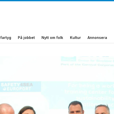
fartyg
På jobbet
Nytt om folk
Kultur
Annonsera