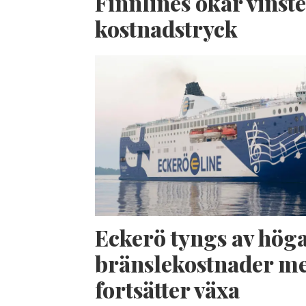
Finnlines ökar vinste
kostnadstryck
Eckerö tyngs av hög
bränslekostnader me
fortsätter växa