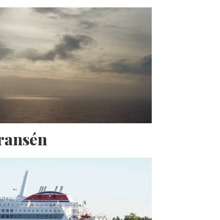
Fransén