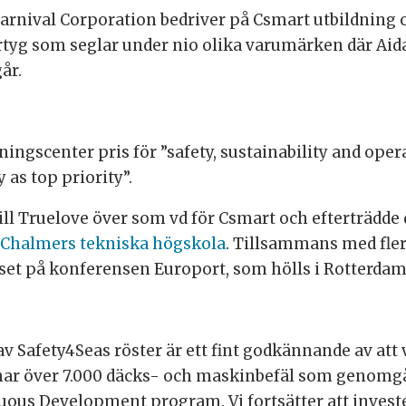
arnival Corporation bedriver på Csmart utbildning och
fartyg som seglar under nio olika varumärken där Aid
år.
äningscenter pris för ”safety, sustainability and ope
as top priority”.
ill Truelove över som vd för Csmart och efterträdd
å Chalmers tekniska högskola
. Tillsammans med fler
iset på konferensen Europort, som hölls i Rotterda
d av Safety4Seas röster är ett fint godkännande av att
har över 7.000 däcks- och maskinbefäl som genomgår
uous Development program. Vi fortsätter att invest