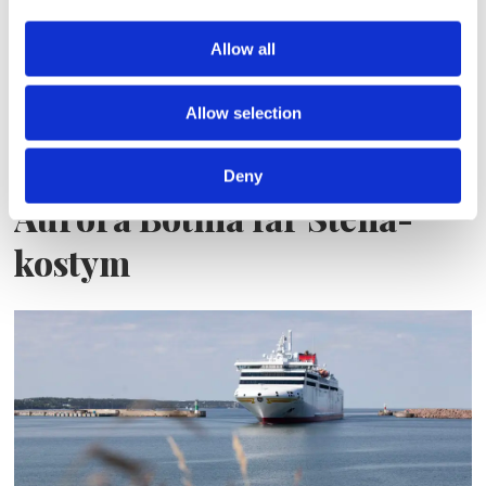
Allow all
Allow selection
Deny
Aurora Botnia får Stena-
kostym