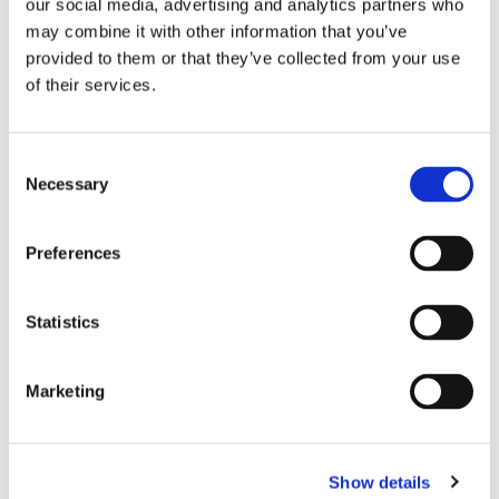
our social media, advertising and analytics partners who
may combine it with other information that you’ve
provided to them or that they’ve collected from your use
Lars ”Lasse” Fransén
of their services.
Consent
Necessary
Selection
Preferences
Statistics
Blå genväg ska bana väg för
Marketing
autonoma färjor
Show details