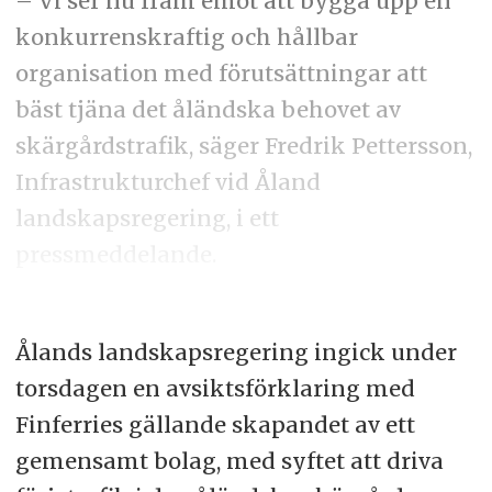
– Vi ser nu fram emot att bygga upp en
konkurrenskraftig och hållbar
organisation med förutsättningar att
bäst tjäna det åländska behovet av
skärgårdstrafik, säger Fredrik Pettersson,
Infrastrukturchef vid Åland
landskapsregering, i ett
pressmeddelande.
Ålands landskapsregering ingick under
torsdagen en avsiktsförklaring med
Finferries gällande skapandet av ett
gemensamt bolag, med syftet att driva