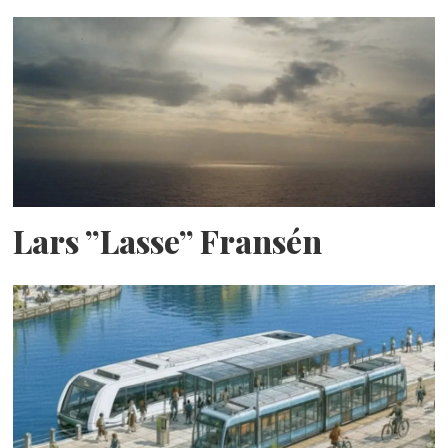
Lars ”Lasse” Fransén