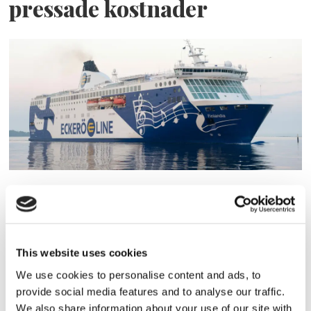
pressade kostnader
Eckerö tyngs av höga
bränslekostnader men
frakten fortsätter växa
This website uses cookies
We use cookies to personalise content and ads, to
provide social media features and to analyse our traffic.
We also share information about your use of our site with