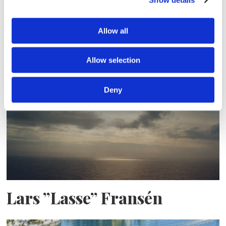
Show details
Allow all
Sirius tar leverans av
nybygge
Allow selection
Deny
Lars ”Lasse” Fransén