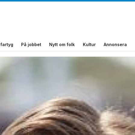
fartyg
På jobbet
Nytt om folk
Kultur
Annonsera