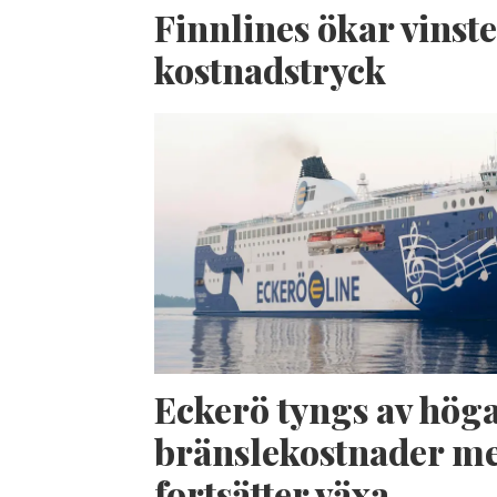
Finnlines ökar vinste
kostnadstryck
Eckerö tyngs av hög
bränslekostnader me
fortsätter växa