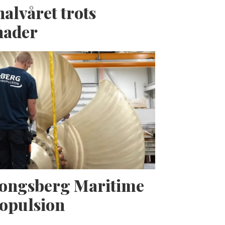
halvåret trots
nader
Kongsberg Maritime
opulsion