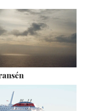
Fransén