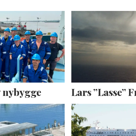
av nybygge
Lars ”Lasse” 