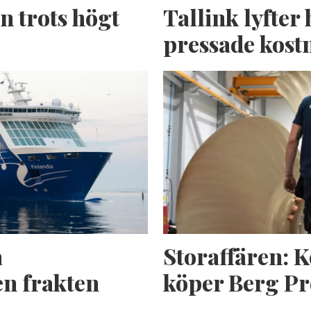
n trots högt
Tallink lyfter 
pressade kost
a
Storaffären: 
n frakten
köper Berg Pr