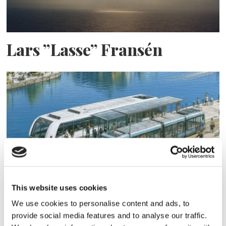
Lars ”Lasse” Fransén
Blå genväg ska bana väg för
This website uses cookies
autonoma färjor
We use cookies to personalise content and ads, to
provide social media features and to analyse our traffic.