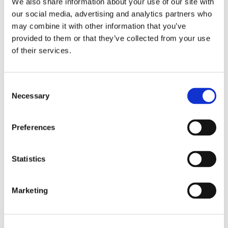
We also share information about your use of our site with
our social media, advertising and analytics partners who
may combine it with other information that you’ve
provided to them or that they’ve collected from your use
of their services.
Consent
Necessary
Selection
Aurora Botnia får Stena-
Preferences
kostym
Statistics
Marketing