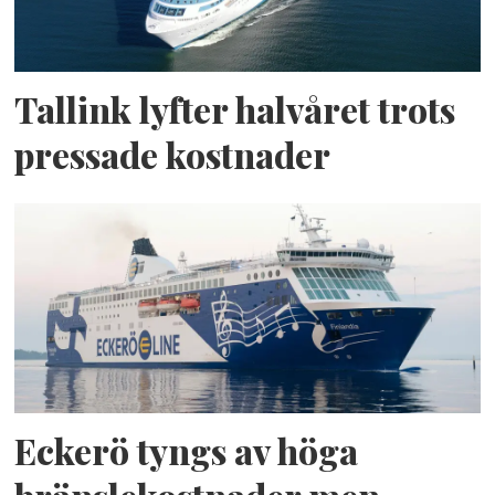
Tallink lyfter halvåret trots
pressade kostnader
Eckerö tyngs av höga