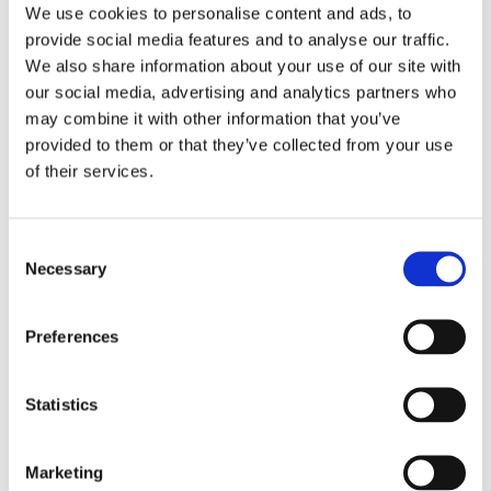
We use cookies to personalise content and ads, to
provide social media features and to analyse our traffic.
Lars ”Lasse” Fransén
We also share information about your use of our site with
our social media, advertising and analytics partners who
may combine it with other information that you’ve
provided to them or that they’ve collected from your use
of their services.
Consent
Necessary
Selection
Preferences
Blå genväg ska bana väg för
autonoma färjor
Statistics
Marketing