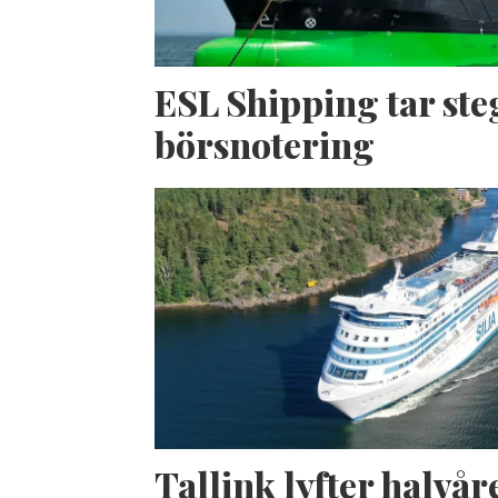
ESL Shipping tar ste
börsnotering
Tallink lyfter halvåre