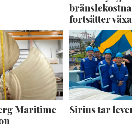
bränslekostna
fortsätter växa
erg Maritime
Sirius tar lev
ion