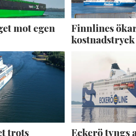
get mot egen
Finnlines ökar
kostnadstryck
t trots
Eckerö tyngs 