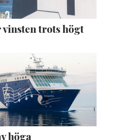
 vinsten trots högt
av höga