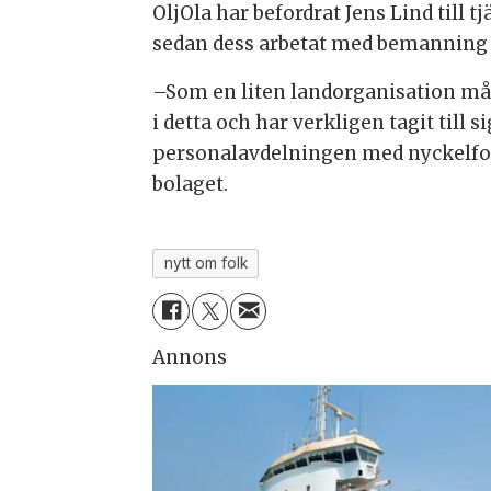
OljOla har befordrat Jens Lind till 
sedan dess arbetat med bemanning i
–Som en liten landorganisation måst
i detta och har verkligen tagit till s
personalavdelningen med nyckelfoku
bolaget.
nytt om folk
Annons