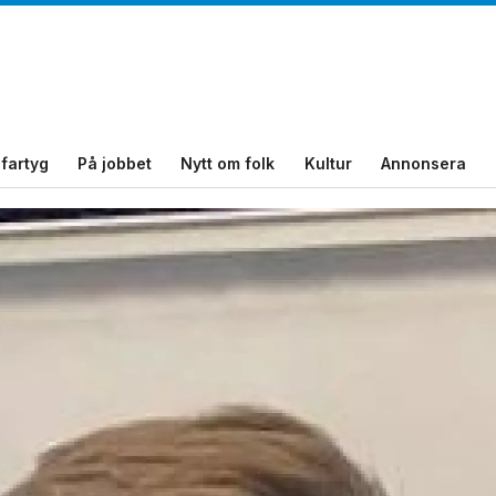
fartyg
På jobbet
Nytt om folk
Kultur
Annonsera