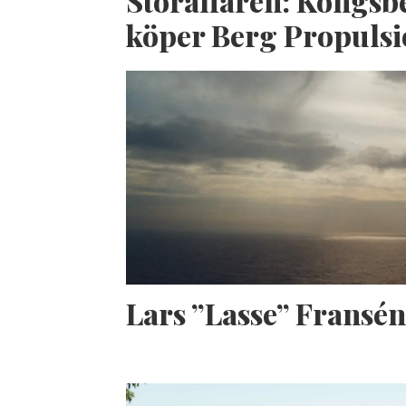
Storaffären: Kongsb
köper Berg Propuls
Lars ”Lasse” Fransé