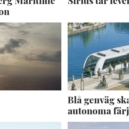
erg Maritime
Sirius tar lev
ion
n
Blå genväg sk
autonoma fär