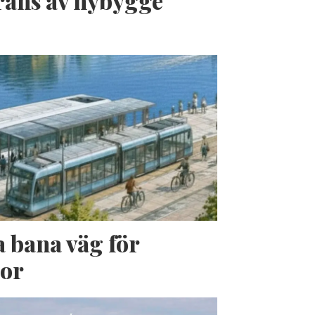
erans av nybygge
a bana väg för
jor