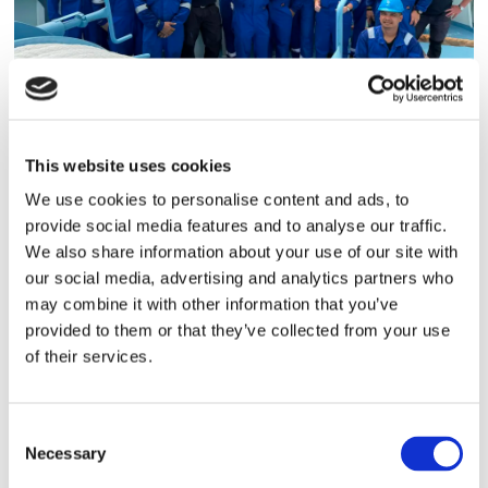
Sirius tar leverans av
nybygge
This website uses cookies
We use cookies to personalise content and ads, to
provide social media features and to analyse our traffic.
We also share information about your use of our site with
our social media, advertising and analytics partners who
may combine it with other information that you’ve
provided to them or that they’ve collected from your use
of their services.
Consent
Lars ”Lasse” Fransén
Necessary
Selection