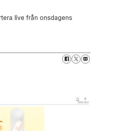
rtera live från onsdagens
↑
Annons