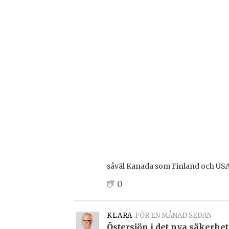
såväl Kanada som Finland och USA
0
KLARA
FÖR EN MÅNAD SEDAN
Östersjön i det nya säkerhet