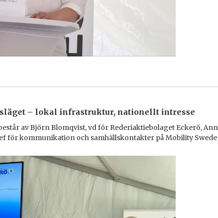
släget – lokal infrastruktur, nationellt intresse
 består av Björn Blomqvist, vd för Rederiaktiebolaget Eckerö, An
chef för kommunikation och samhällskontakter på Mobility Swede