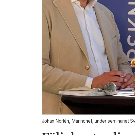
Johan Norlén, Marinchef, under seminariet Sv