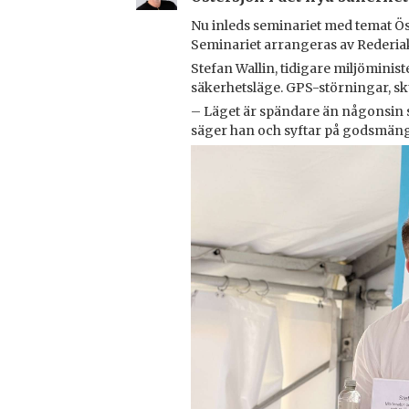
Nu inleds seminariet med temat Öst
Seminariet arrangeras av Rederia
Stefan Wallin, tidigare miljöminis
säkerhetsläge. GPS-störningar, sku
– Läget är spändare än någonsin sedan
säger han och syftar på godsmäng