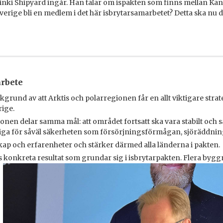
inki Shipyard ingår. Han talar om ispakten som finns mellan Kan
Sverige bli en medlem i det här isbrytarsamarbetet? Detta ska nu
arbete
grund av att Arktis och polarregionen får en allt viktigare strat
rige.
gionen delar samma mål: att området fortsatt ska vara stabilt och 
tiga för såväl säkerheten som försörjningsförmågan, sjöräddnin
nskap och erfarenheter och stärker därmed alla länderna i pakten.
 konkreta resultat som grundar sig i isbrytarpakten. Flera byggn