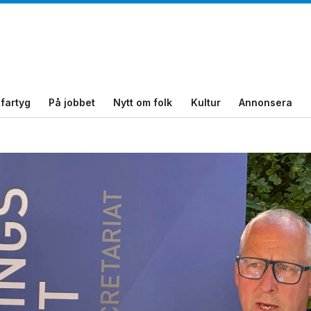
fartyg
På jobbet
Nytt om folk
Kultur
Annonsera