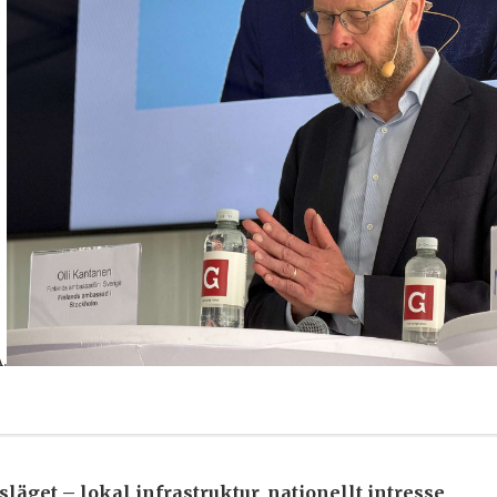
.
släget – lokal infrastruktur, nationellt intresse