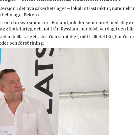
ersjön i det nya säkerhetsläget – lokal infrastruktur, nationellt
ktiebolaget Eckerö.
ter och försvarsminister i Finland, inleder seminariet med att ge
ggflottefartyg och hot från Ryssland har blivit vardag i den här
 kalla krigets slut. Och samtidigt, mitt i allt det här, har Östersjö
der och försörjning.