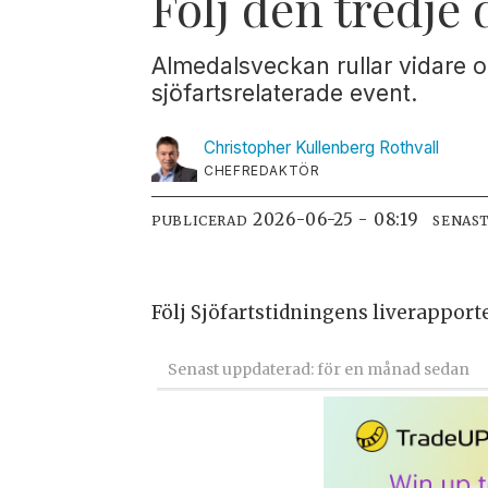
Följ den tredje
Almedalsveckan rullar vidare oc
sjöfartsrelaterade event.
Christopher Kullenberg
Rothvall
CHEFREDAKTÖR
2026-06-25 - 08:19
PUBLICERAD
SENAS
Följ Sjöfartstidningens liverapport
Senast uppdaterad: för en månad sedan