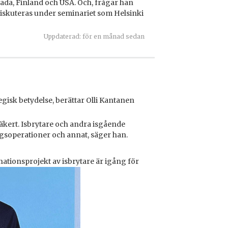
ada, Finland och USA. Och, frågar han
 diskuteras under seminariet som Helsinki
Uppdaterad: för en månad sedan
egisk betydelse, berättar Olli Kantanen
säkert. Isbrytare och andra isgående
gsoperationer och annat, säger han.
ationsprojekt av isbrytare är igång för