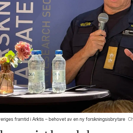
eriges framtid i Arktis – behovet av en ny forskningsisbrytare
Ch