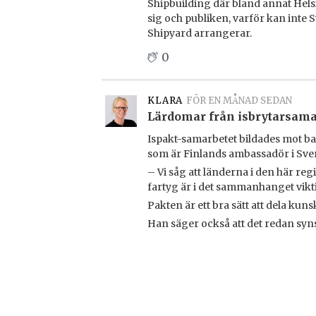
Shipbuilding där bland annat Hels
sig och publiken, varför kan inte 
Shipyard arrangerar.
0
KLARA
FÖR EN MÅNAD SEDAN
Lärdomar från isbrytarsam
Ispakt-samarbetet bildades mot bak
som är Finlands ambassadör i Sve
– Vi såg att länderna i den här re
fartyg är i det sammanhanget vik
Pakten är ett bra sätt att dela ku
Han säger också att det redan syns