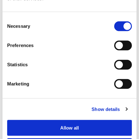
Consent
Necessary
Selection
Preferences
Statistics
Eckerö tyngs av höga
Marketing
bränslekostnader men
frakten fortsätter växa
Show details
Allow all