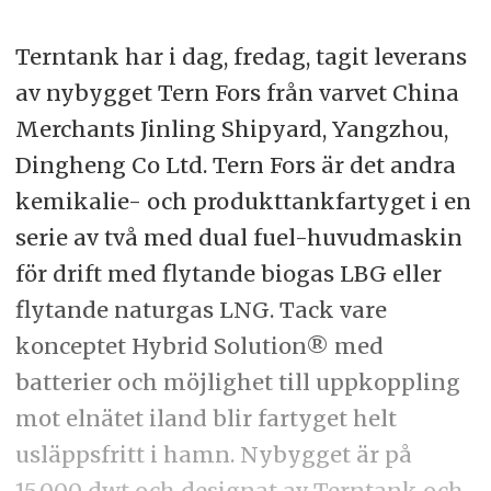
Terntank har i dag, fredag, tagit leverans
av nybygget Tern Fors från varvet China
Merchants Jinling Shipyard, Yangzhou,
Dingheng Co Ltd. Tern Fors är det andra
kemikalie- och produkttankfartyget i en
serie av två med dual fuel-huvudmaskin
för drift med flytande biogas LBG eller
flytande naturgas LNG. Tack vare
konceptet Hybrid Solution® med
batterier och möjlighet till uppkoppling
mot elnätet iland blir fartyget helt
usläppsfritt i hamn. Nybygget är på
15.000 dwt och designat av Terntank och