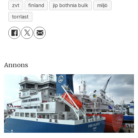
zvt
finland
jip bothnia bulk
miljö
torrlast
Annons