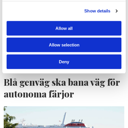
Lars ”Lasse” Fransén
Show details
Allow all
Allow selection
Deny
Blå genväg ska bana väg för
autonoma färjor