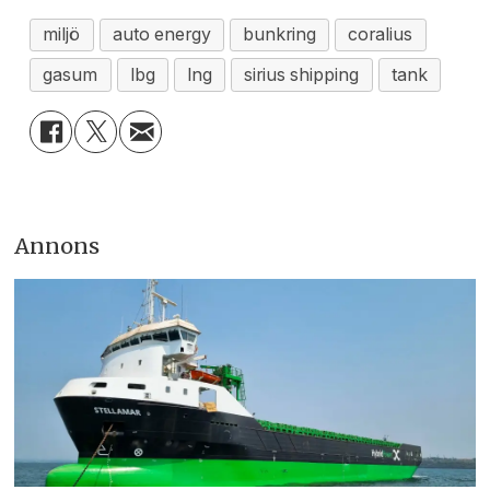
miljö
auto energy
bunkring
coralius
gasum
lbg
lng
sirius shipping
tank
Annons