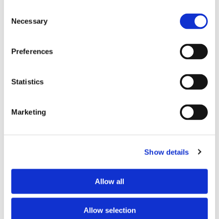
Propulsion
Consent
Necessary
Selection
Preferences
Statistics
Marketing
Sirius tar leverans av
nybygge
Show details
Allow all
Allow selection