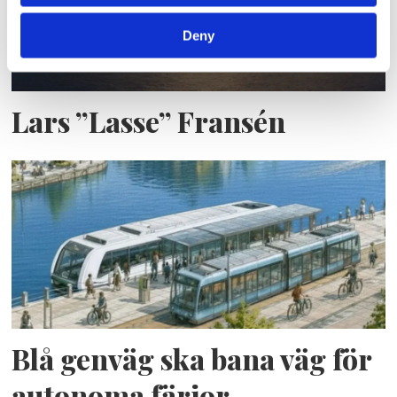
Deny
Lars ”Lasse” Fransén
Blå genväg ska bana väg för
autonoma färjor