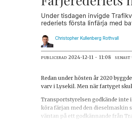
Under tisdagen invigde Trafikve
rederiets första linfärja med bat
Christopher Kullenberg
Rothvall
2024-12-11 - 11:08
PUBLICERAD
SENAST
Redan under hösten år 2020 byggdes
varv i Lysekil. Men när fartyget sku
Transportstyrelsen godkände inte in
köra färjan med den dieselmaskin so
väntan på ett godkännande från Tr