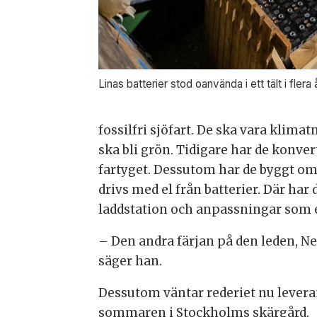
Linas batterier stod oanvända i ett tält i fler
fossilfri sjöfart. De ska vara klimat
ska bli grön. Tidigare har de konver
fartyget. Dessutom har de byggt om 
drivs med el från batterier. Där ha
laddstation och anpassningar som e
– Den andra färjan på den leden, N
säger han.
Dessutom väntar rederiet nu leverans
sommaren i Stockholms skärgård.