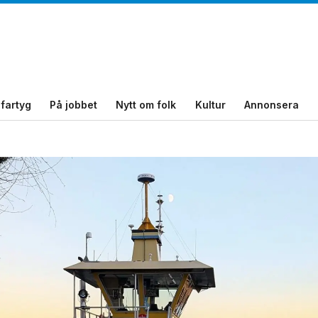
fartyg
På jobbet
Nytt om folk
Kultur
Annonsera