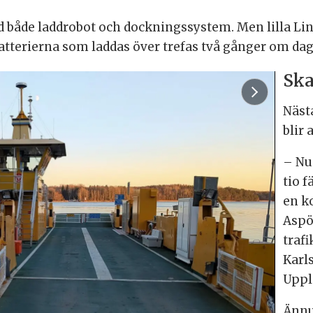
med både laddrobot och dockningssystem. Men lilla Lin
tterierna som laddas över trefas två gånger om dagen
Ska
Nästa
blir 
– Nu
tio f
en k
Aspö
traf
Karl
Uppl
Ännu