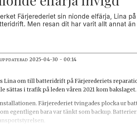
rket Färjerederiet sin nionde elfärja, Lina p
teridrift. Men resan dit har varit allt annat än
2025-04-30 - 00:14
 UPPDATERAD
 Lina om till batteridrift på Färjerederiets repara
lle sättas i trafik på leden våren 2021 kom bakslaget.
stallationen. Färjerederiet tvingades plocka ur bat
m egentligen bara var tänkt som backup. Batterierna
ansportstyrelsen.