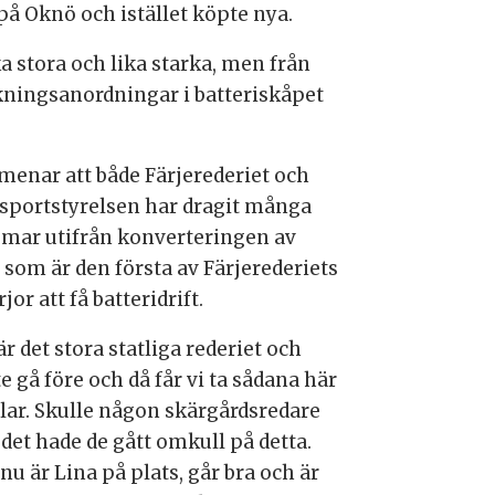
 på Oknö och istället köpte nya.
ka stora och lika starka, men från
äckningsanordningar i batteriskåpet
menar att både Färjerederiet och
sportstyrelsen har dragit många
omar utifrån konverteringen av
 som är den första av Färjerederiets
rjor att få batteridrift.
är det stora statliga rederiet och
 gå före och då får vi ta sådana här
lar. Skulle någon skärgårdsredare
 det hade de gått omkull på detta.
u är Lina på plats, går bra och är