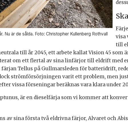
dess
Ska
Färje
a år. Nu är de sålda. Foto: Christopher Kullenberg Rothvall
visa
till 
neutrala till år 2045, ett arbete kallat Vision 45 som 
terat om ett flertal av sina linfärjor till eldrift me
färjan Tellus på Gullmarsleden för batteridrift, red
r dock strömförsörjningen varit ett problem, men ju
fter vissa förseningar beräknas vara klara under 2
eptunus, är en dieselfärja som vi kommer att konve
 av sina första två eldrivna färjor, Alvaret och Abisk