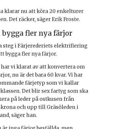
a klarar nu att köra 20 enkelturer
. Det räcker, säger Erik Froste.
 bygga fler nya färjor
 steg i Färjerederiets elektrifiering
att bygga fler nya färjor.
 har vi klarat av att konvertera om
ärjor, nu är det bara 60 kvar. Vi har
ommande färjetyp som vi kallar
klassen. Det blir sex fartyg som ska
ikera på leder på ostkusen från
skrona och upp till Gräsöleden i
and, säger han.
 är inga färjor beställda, men