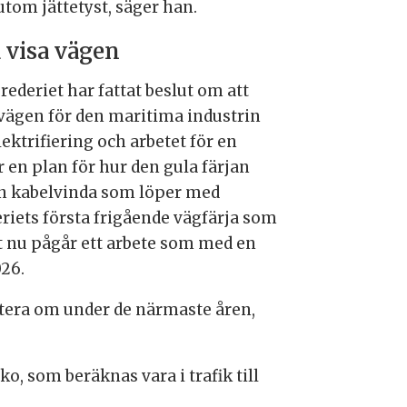
utom jättetyst, säger han.
 visa vägen
rederiet har fattat beslut om att
 vägen för den maritima industrin
elektrifiering och arbetet för en
är en plan för hur den gula färjan
d en kabelvinda som löper med
eriets första frigående vägfärja som
st nu pågår ett arbete som med en
026.
rtera om under de närmaste åren,
o, som beräknas vara i trafik till