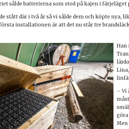
iet sålde batterierna som stod på kajen i färjeläget
e stått där i två år så vi sålde dem och köpte nya, li
första installationen är att det nu står tre brandsl
Han 
Tran
lärd
Lina,
linfä
– Vi 
måste
smäl
göra
Men n