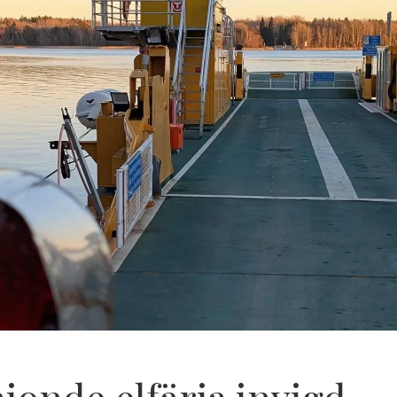
nionde elfärja invigd