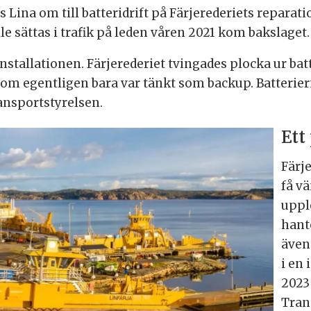
 Lina om till batteridrift på Färjerederiets repara
lle sättas i trafik på leden våren 2021 kom bakslaget.
stallationen. Färjerederiet tvingades plocka ur bat
m egentligen bara var tänkt som backup. Batterierna
ansportstyrelsen.
Ett
Färj
få vä
uppl
hant
även
i en
2023
Tran