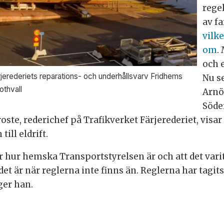
rege
av fa
vilke
om
.
och e
erederiets reparations- och underhållsvarv Fridhems
Nu se
othvall
Arnö
Söde
roste, rederichef på Trafikverket Färjerederiet, vis
ill eldrift.
 hur hemska Transportstyrelsen är och att det varit 
det är när reglerna inte finns än. Reglerna har tagi
äger han.