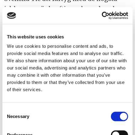
isklasserna är kraftigare byggda och
därmed har högre stålvikt och mer
maskineffekt än de fartyg som inte är
This website uses cookies
konstruerade för trafik i svårare
We use cookies to personalise content and ads, to
isförhållanden. Det påverkar
provide social media features and to analyse our traffic.
bränslekonsumtionen.
We also share information about your use of our site with
our social media, advertising and analytics partners who
– En förändring i förslaget är viktig
may combine it with other information that you’ve
provided to them or that they’ve collected from your use
eftersom vi är helt beroende av sjöfarten i
of their services.
och med vår geografiska placering. Vi
tror att det kommer bli en förändring där
Consent
man beaktar de finska särförhållandena,
Necessary
Selection
men ifall det inte blir så har det en stor
negativ effekt för oss, säger Hans