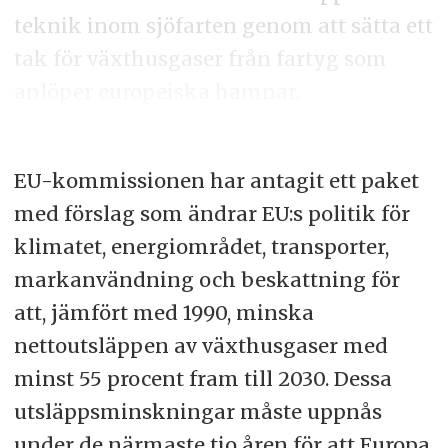
teknik inom sjöfarten genom att sätta ett
tak för växthusgaser från fartyg som
anlöper europeiska hamnar.
EU-kommissionen har antagit ett paket
med förslag som ändrar EU:s politik för
klimatet, energiområdet, transporter,
markanvändning och beskattning för
att, jämfört med 1990, minska
nettoutsläppen av växthusgaser med
minst 55 procent fram till 2030. Dessa
utsläppsminskningar måste uppnås
under de närmaste tio åren för att Europa