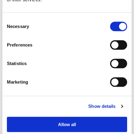
Consent
Necessary
Selection
Eckerö tyngs av höga
bränslekostnader men
Preferences
frakten fortsätter växa
Statistics
Marketing
Show details
Allow all