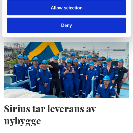
Storaffären: Kongsberg
Allow selection
Maritime köper Berg
Deny
Propulsion
Sirius tar leverans av
nybygge