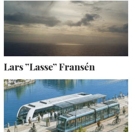
Lars ”Lasse” Fransén